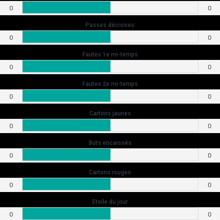
0
0
Passes décisives
0
0
Fautes 1e mi-temps
0
0
Fautes 2e mi-temps
0
0
Cartons jaunes
0
0
Buts encaissés
0
0
Cartons rouges
0
0
Etoile du jour
0
0