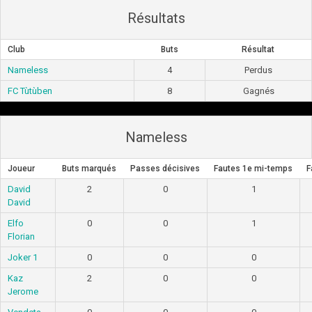
Résultats
Club
Buts
Résultat
Nameless
4
Perdus
FC Tùtùben
8
Gagnés
Nameless
Joueur
Buts marqués
Passes décisives
Fautes 1e mi-temps
F
David
2
0
1
David
Elfo
0
0
1
Florian
Joker 1
0
0
0
Kaz
2
0
0
Jerome