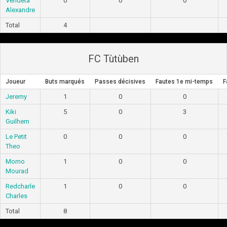
Vendeta
0
0
0
Alexandre
Total
4
FC Tùtùben
Joueur
Buts marqués
Passes décisives
Fautes 1e mi-temps
F
Jeremy
1
0
0
Kiki
5
0
3
Guilhem
Le Petit
0
0
0
Theo
Momo
1
0
0
Mourad
Redcharle
1
0
0
Charles
Total
8