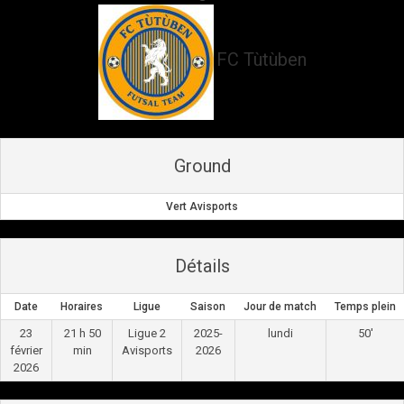
FC Tùtùben
Ground
Vert Avisports
Détails
Date
Horaires
Ligue
Saison
Jour de match
Temps plein
23
21 h 50
Ligue 2
2025-
lundi
50'
février
min
Avisports
2026
2026