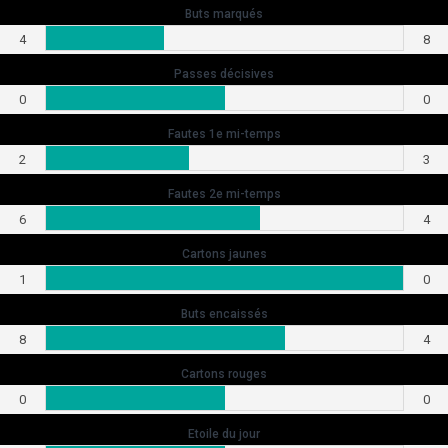
Buts marqués
4
8
Passes décisives
0
0
Fautes 1e mi-temps
2
3
Fautes 2e mi-temps
6
4
Cartons jaunes
1
0
Buts encaissés
8
4
Cartons rouges
0
0
Etoile du jour