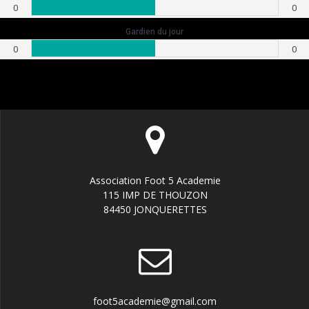
0
0
Gardien du jour
0
0
Association Foot 5 Academie
115 IMP DE THOUZON
84450 JONQUERETTES
foot5academie@gmail.com