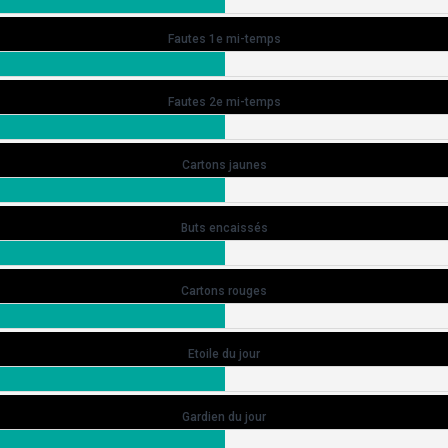
Fautes 1e mi-temps
Fautes 2e mi-temps
Cartons jaunes
Buts encaissés
Cartons rouges
Etoile du jour
Gardien du jour