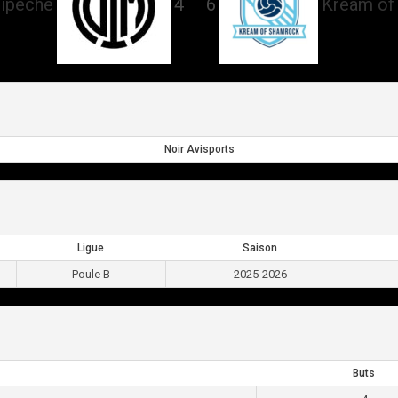
Mipeche
4
6
Kream of
vs
Noir Avisports
Ligue
Saison
Poule B
2025-2026
Buts