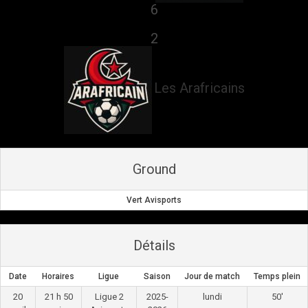
6
vs
2
Les Arafricains
Ground
Vert Avisports
Détails
Date
Horaires
Ligue
Saison
Jour de match
Temps plein
20
21 h 50
Ligue 2
2025-
lundi
50'