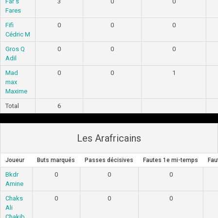
Far s
3
0
0
Fares
Fifi
0
0
0
Cédric M
Gros Q
0
0
0
Adil
Mad
0
0
1
max
Maxime
Total
6
Les Arafricains
Joueur
Buts marqués
Passes décisives
Fautes 1e mi-temps
Fau
Bkdr
0
0
0
Amine
Chaks
0
0
0
Ali
Chakib