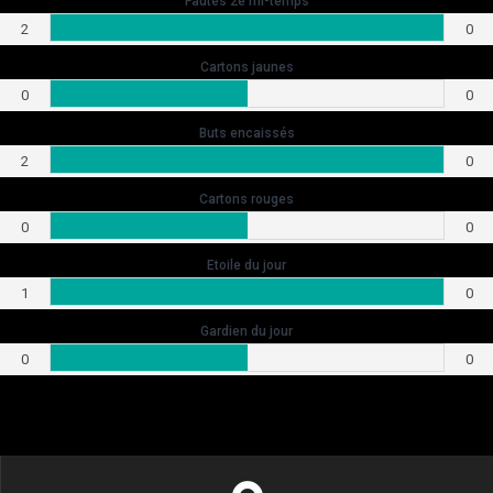
Fautes 2e mi-temps
2
0
Cartons jaunes
0
0
Buts encaissés
2
0
Cartons rouges
0
0
Etoile du jour
1
0
Gardien du jour
0
0