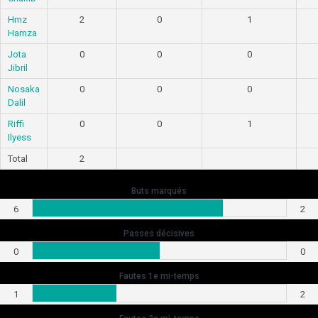
Hmz
2
0
1
Hamza
Jota
0
0
0
Jibril
Nosaka
0
0
0
Dalil
Riffi
0
0
1
Ilyess
Total
2
Buts marqués
6
2
Passes décisives
0
0
Fautes 1e mi-temps
1
2