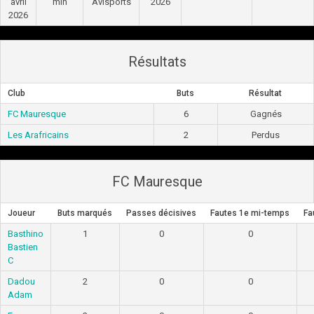
avril
min
Avisports
2026
2026
Résultats
Club
Buts
Résultat
FC Mauresque
6
Gagnés
Les Arafricains
2
Perdus
FC Mauresque
Joueur
Buts marqués
Passes décisives
Fautes 1e mi-temps
Fa
Basthino
1
0
0
Bastien
C
Dadou
2
0
0
Adam